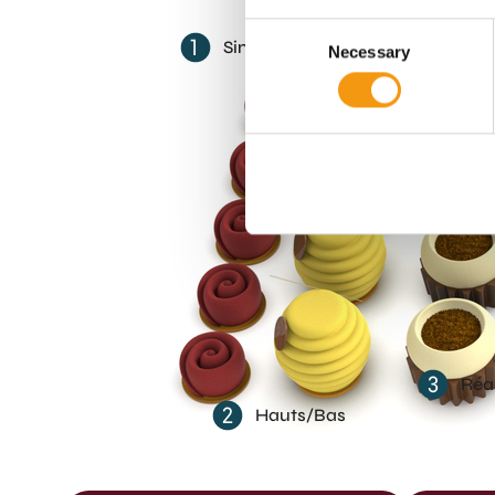
Consent
1
Singulier Molds
Necessary
Selection
3
Réa
2
Hauts/Bas