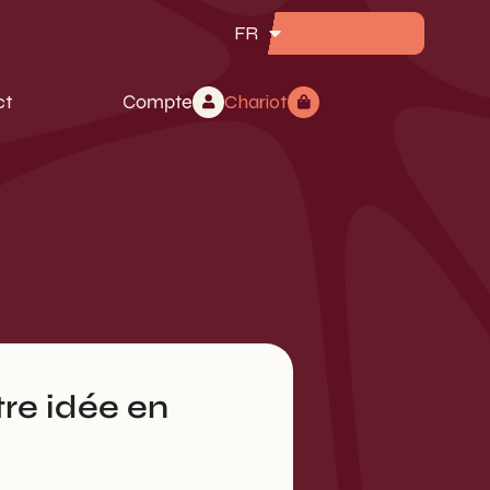
FR
ct
Compte
Chariot
re idée en