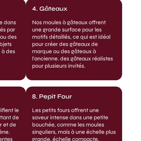
4. Gâteaux
se dans
Nos moules à gâteaux offrent
rés par
une grande surface pour les
 ou des
motifs détaillés, ce qui est idéal
bjets
pour créer des gâteaux de
 à des
marque ou des gâteaux à
l'ancienne.
des gâteaux réalistes
pour plusieurs invités.
8. Pepit Four
fient le
Les petits fours offrent une
ttant de
saveur intense dans une petite
r et de
bouchée, comme les moules
ène.
singuliers, mais à une échelle plus
entes
grande.
échelle compacte.