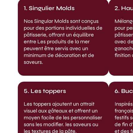
1. Singulier Molds
2. Ha
Nos Singular Molds sont conçus
Mélange
pour des portions individuelles de
pour pe
pâtisserie, offrant un équilibre
pâtisse
entre
Les produits de la mer
avec de
peuvent être servis avec un
ganach
minimum de décoration et de
finition
saveurs.
5. Les toppers
6. Bu
Les toppers ajoutent un attrait
Inspiré
visuel aux gâteaux et offrent un
françai
moyen facile de les personnaliser
festifs 
sans les modifier.
les saveurs ou
de fin 
les textures de la pâte.
et des 