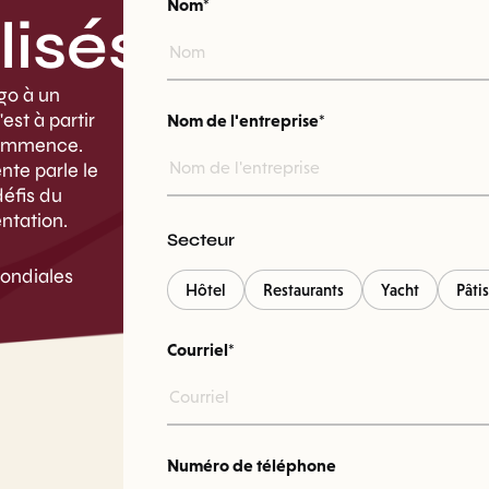
Nom*
lisés
go à un
st à partir
Nom de l'entreprise*
 commence.
nte parle le
éfis du
entation.
Secteur
ondiales
Hôtel
Restaurants
Yacht
Pâtis
Courriel*
Numéro de téléphone