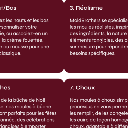
ut/Bas
3. Réalisme
z les hauts et les bas
MoldBrothers se spéciali
rsonnaliser votre
les moules réalistes, inspi
rie, ou associez-en un
des ingrédients, la nature
 la crème fouettée.
éléments tangibles.
des o
e ou mousse pour une
sur mesure pour répondre
 classique.
besoins spécifiques.
ches
7. Choux
s de la bûche de Noël
Nos moules à choux simpli
se, nos moules à bûche
processus en vous perme
sont parfaits pour les fêtes
les remplir, de les congele
d'année.
des célébrations
les cuire de façon homog
friandises à emporter.
choux, adaptable à différ