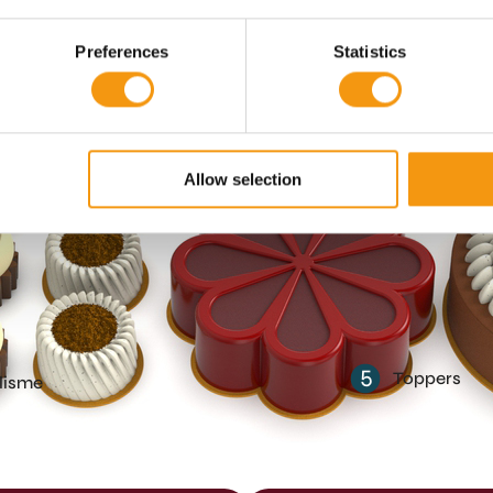
Preferences
Statistics
6
Buch
4
Gâteaux
Allow selection
5
Toppers
lisme