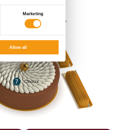
Marketing
es
8
Petit Four
Allow all
7
Choux